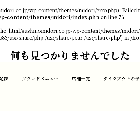
dori.co.jp/wp-content/themes/midori/erro.php): Failed to
wp-content/themes/midori/index.php
on line
76
blic_html/sushinomidori.co.jp/wp-content/themes/midori/e
hp83/usr/share/php:/usr/share/pear:/usr/share/php') in
/ho
何も見つかりませんでした
足跡
グランドメニュー
店舗一覧
テイクアウトの予