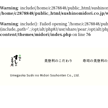
Warning
: include(/home/c2878848/public_html/sushinomi
/home/c2878848/public_html/sushinomidori.co.jp/
Warning
: include(): Failed opening '/home/c2878848/pu
(include_path='.:/opt/alt/php83/usr/share/pear:/opt/alt/p
content/themes/midori/index.php
on line
76
美登利のこだわり
寿司の美登利の
Umegaoka Sushi no Midori Souhonten Co., Ltd.