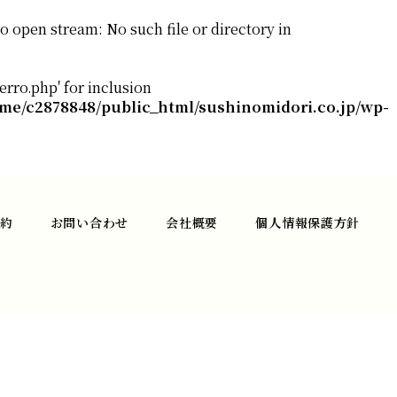
 open stream: No such file or directory in
rro.php' for inclusion
me/c2878848/public_html/sushinomidori.co.jp/wp-
約
お問い合わせ
会社概要
個人情報保護方針