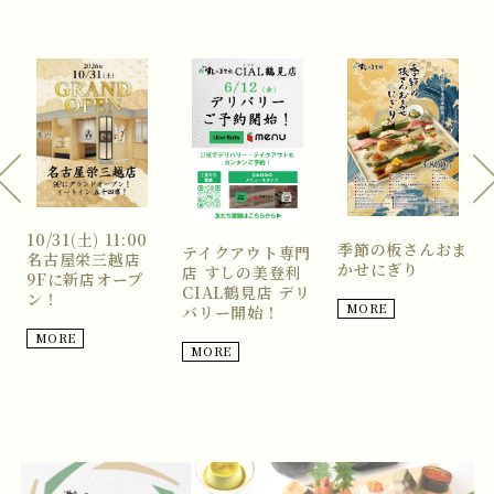
10/31(土) 11:00
と
季節の板さんおま
テイクアウト専門
名古屋栄三越店
かせにぎり
店 すしの美登利
9Fに新店オープ
CIAL鶴見店 デリ
ン！
MORE
バリー開始！
MORE
MORE