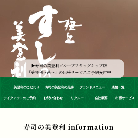
▶︎寿司の美登利グループフラッグシップ店
『美登利～昌～』の出張サービスご予約受付中
美登利のこだわり
寿司の美登利の足跡
グランドメニュー
店舗一覧
テイクアウトのご予約
お問い合わせ
リクルート
会社概要
出張サービス
寿司の美登利 information